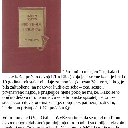
“Pod tuđim uticajem” je, kako i
naslov kaže, priča o devojci (En Eliot) koja je u vreme kada je imala
19 godina, odustala od udaje za momka (kapetan Ventvort) u kog je
bila zaljubljena, na nagovor ljudi oko sebe – oca, sestre i
prvenstveno najbolje priajteljice njene pokojne majke. Kako se to
obično dešava u romanima čuvene britanske spisateljice, oni se
sreću skoro devet godina kasnije, oboje bez partnera, uzdržani,
hladni i nepristupačni. Na početku 😉
Volim romane Džejn Ostin. Još više volim kada se u nekom filmu
(savremenom, dabome) pominju njeni romani ili su omiljeni glavnim
junakinjama. Ovaj roman je ok. Ali samo to. MOžda mi je negde