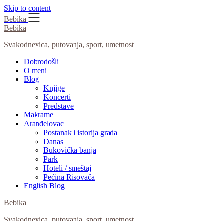
Skip to content
Bebika
Bebika
Svakodnevica, putovanja, sport, umetnost
Dobrodošli
O meni
Blog
Knjige
Koncerti
Predstave
Makrame
Aranđelovac
Postanak i istorija grada
Danas
Bukovička banja
Park
Hoteli / smeštaj
Pećina Risovača
English Blog
Bebika
Svakodnevica, putovanja, sport, umetnost