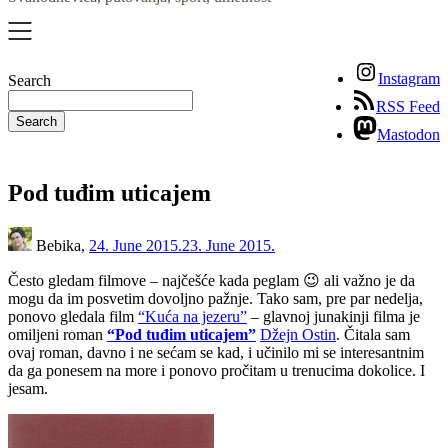
Instagram
Search
RSS Feed
Search
Mastodon
Pod tuđim uticajem
Bebika,
24. June 2015.
23. June 2015.
Često gledam filmove – najčešće kada peglam 😉 ali važno je da
mogu da im posvetim dovoljno pažnje. Tako sam, pre par nedelja,
ponovo gledala film
“Kuća na jezeru”
– glavnoj junakinji filma je
omiljeni roman
“Pod tuđim uticajem”
Džejn Ostin
. Čitala sam
ovaj roman, davno i ne sećam se kad, i učinilo mi se interesantnim
da ga ponesem na more i ponovo pročitam u trenucima dokolice. I
jesam.