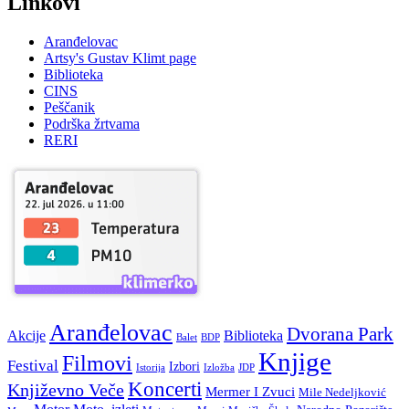
Linkovi
Aranđelovac
Artsy's Gustav Klimt page
Biblioteka
CINS
Peščanik
Podrška žrtvama
RERI
Aranđelovac
Dvorana Park
Akcije
Biblioteka
BDP
Balet
Knjige
Filmovi
Festival
Izbori
Istorija
Izložba
JDP
Koncerti
Književno Veče
Mermer I Zvuci
Mile Nedeljković