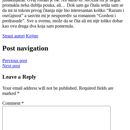
promakla neka dublja pouka, ali… Dok sam ga čitala setila sam se
da mi ni tokom prvog čitanja nije bio interesantan koliko “Razum i
osećajnost” a sasvim mi je neuporediv sa romanom “Gordost i
predrasude”. Sve u svemu, može da se čita ali mi nije toliko dobar
kao ova druga dva koja sam pomenula.
Strani autori
Knjige
Post navigation
Previous post
Next post
Leave a Reply
Your email address will not be published.
Required fields are
marked
*
Comment
*